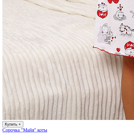
Купить
+
Сорочка "Майя" коты