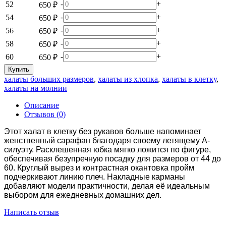
-
+
52
650 ₽
-
+
54
650 ₽
-
+
56
650 ₽
-
+
58
650 ₽
-
+
60
650 ₽
Купить
халаты больших размеров
,
халаты из хлопка
,
халаты в клетку
,
халаты на молнии
Описание
Отзывов (0)
Этот халат в клетку без рукавов больше напоминает
женственный сарафан благодаря своему летящему А-
силуэту. Расклешенная юбка мягко ложится по фигуре,
обеспечивая безупречную посадку для размеров от 44 до
60. Круглый вырез и контрастная окантовка пройм
подчеркивают линию плеч. Накладные карманы
добавляют модели практичности, делая её идеальным
выбором для ежедневных домашних дел.
Написать отзыв