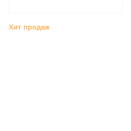
Хит продаж
Бриджи
Шорты
Ночные сорочки
Пижамы
Платья
Сарафаны
Туники
Футболки
Халаты
Спортивные костюмы
Домашние костюмы
Свитшоты и толстовки
Брюки
Майки